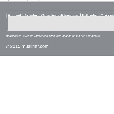
|
|
|
|
|
Accueil
Articles
Questions-Réponses
E-Books
Qui sui
"Les articles publiés sur ce site n'engagent que leur auteur. Tous droits de reproduc
modifications, avec les références adéquates et dans un but non commercial."
© 2015 muslimfr.com