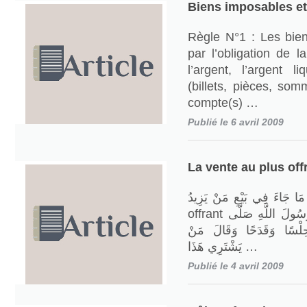
Biens imposables e
Règle N°1 : Les bie
par l’obligation de l
l’argent, l’argent 
(billets, pièces, so
compte(s) …
Publié le 6 avril 2009
La vente au plus off
بَاب مَا جَاءَ فِي بَيْعِ مَنْ يَزِيدُ La vent
offrant عَنْ أَنَسِ بْنِ مَالِكٍ أَنَّ رَسُولَ اللَّهِ صَلَّى
 حِلْسًا وَقَدَحًا وَقَالَ مَنْ
يَشْتَرِي هَذَا …
Publié le 4 avril 2009