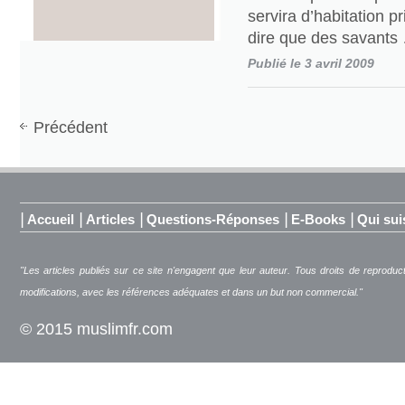
servira d’habitation p
dire que des savants
Publié le 3 avril 2009
Précédent
|
|
|
|
|
Accueil
Articles
Questions-Réponses
E-Books
Qui sui
"Les articles publiés sur ce site n'engagent que leur auteur. Tous droits de reproduc
modifications, avec les références adéquates et dans un but non commercial."
© 2015 muslimfr.com