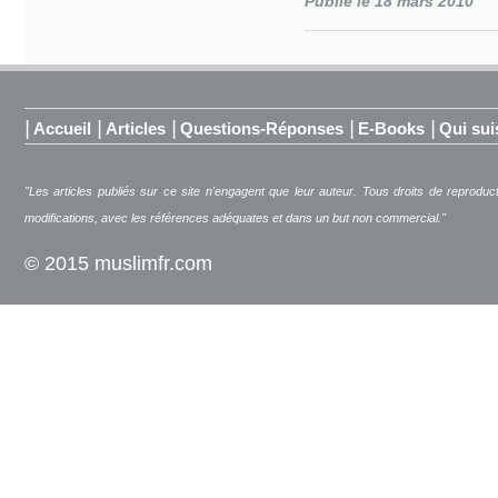
Publié le 18 mars 2010
|
|
|
|
|
Accueil
Articles
Questions-Réponses
E-Books
Qui sui
"Les articles publiés sur ce site n'engagent que leur auteur. Tous droits de reproduc
modifications, avec les références adéquates et dans un but non commercial."
© 2015 muslimfr.com