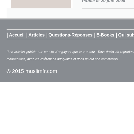
Publié le 20 juin 2009
|
|
|
|
|
Accueil
Articles
Questions-Réponses
E-Books
Qui sui
"Les articles publiés sur ce site n'engagent que leur auteur. Tous droits de reproduc
modifications, avec les références adéquates et dans un but non commercial."
© 2015 muslimfr.com