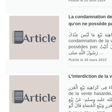
Publié le 20 avril 2024
La condamnation de 
qu’on ne possède p
ِيَةِ بَيْعِ مَا لَيْسَ عِنْدَكَ
condamnation de la 
possèdes pas عَنْ حَكِيمِ بْنِ حِزَامٍ قَالَ أَتَيْتُ
رَسُولَ اللَّهِ صلى …
Publié le 18 mars 2010
L’interdiction de la
 مَا جَاءَ فِى كَرَاهِيَةِ بَيْعِ الْغَرَرِ
de la vente hasardeuse ِى هُرَيْرَةَ قَالَ
لله عليه وسلم- عَنْ بَيْعِ