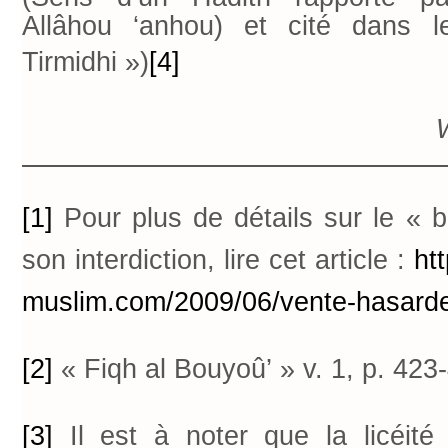
Allâhou ‘anhou) et cité dans 
Tirmidhi »)
[4]
[1]
Pour plus de détails sur le « b
son interdiction, lire cet article :
ht
muslim.com/2009/06/vente-hasard
[2]
« Fiqh al Bouyoû’ » v. 1, p. 423
[3]
Il est à noter que la licéité 