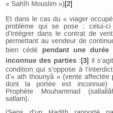
« Sahîh Mouslim »)
[2]
Et dans le cas du « viager occupé 
problème qui se pose : celui-ci
d’intégrer dans le contrat de ven
permettant au vendeur de continuer
bien cédé
pendant une durée 
inconnue des parties
:
[3]
il s’agi
condition qui s’oppose à l’interdic
d’« ath thounyâ » (vente affectée
dont la portée est inconnue)
Prophète Mouhammad (sallall
sallam).
(Sens d’un Hadith rapporté pa