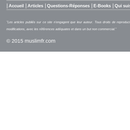
|
|
|
|
|
Accueil
Articles
Questions-Réponses
E-Books
Qui sui
"Les articles publiés sur ce site n'engagent que leur auteur. Tous droits de reproduc
modifications, avec les références adéquates et dans un but non commercial."
© 2015 muslimfr.com