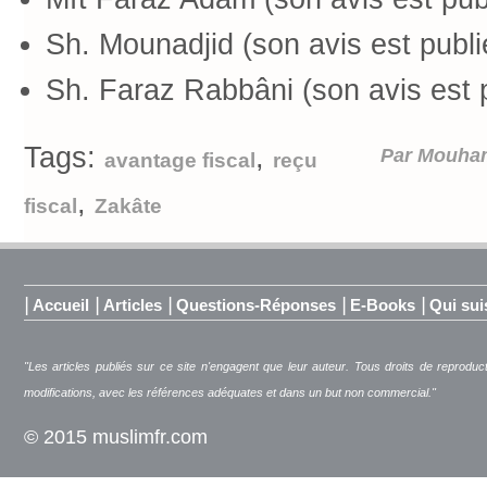
Sh. Mounadjid (son avis est publ
Sh. Faraz Rabbâni (son avis est 
Tags:
,
Par Mouha
avantage fiscal
reçu
,
fiscal
Zakâte
|
|
|
|
|
Accueil
Articles
Questions-Réponses
E-Books
Qui sui
"Les articles publiés sur ce site n'engagent que leur auteur. Tous droits de reproduc
modifications, avec les références adéquates et dans un but non commercial."
© 2015 muslimfr.com