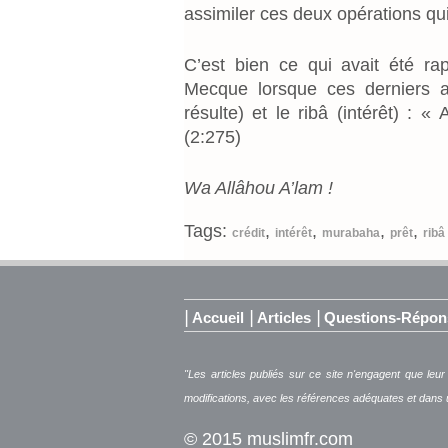
assimiler ces deux opérations qu
C’est bien ce qui avait été r
Mecque lorsque ces derniers av
résulte) et le ribâ (intérêt) : «
(2:275)
Wa Allâhou A’lam !
Tags:
,
,
,
,
crédit
intérêt
murabaha
prêt
ribâ
|
|
|
Accueil
Articles
Questions-Répon
"Les articles publiés sur ce site n'engagent que leur
modifications, avec les références adéquates et dans
© 2015 muslimfr.com