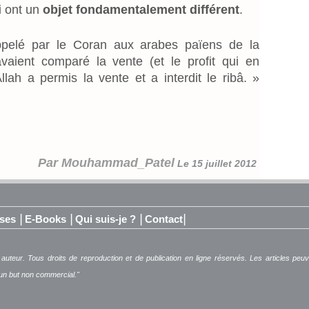
i ont un
objet fondamentalement différent
.
appelé par le Coran aux arabes païens de la
aient comparé la vente (et le profit qui en
 Allah a permis la vente et a interdit le ribâ. »
Par Mouhammad_Patel
Le 15 juillet 2012
|
|
|
|
ses
E-Books
Qui suis-je ?
Contact
 auteur. Tous droits de reproduction et de publication en ligne réservés. Les articles pe
 un but non commercial."