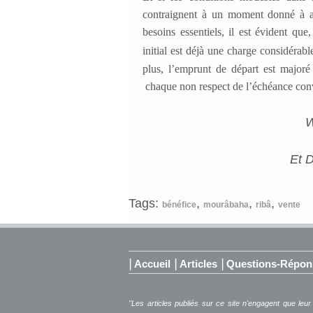
contraignent à un moment donné à av
besoins essentiels, il est évident que
initial est déjà une charge considérabl
plus, l’emprunt de départ est majoré
chaque non respect de l’échéance con
W
Et D
Tags:
,
,
,
bénéfice
mourâbaha
ribâ
vente
|
|
|
Accueil
Articles
Questions-Répon
"Les articles publiés sur ce site n'engagent que leur