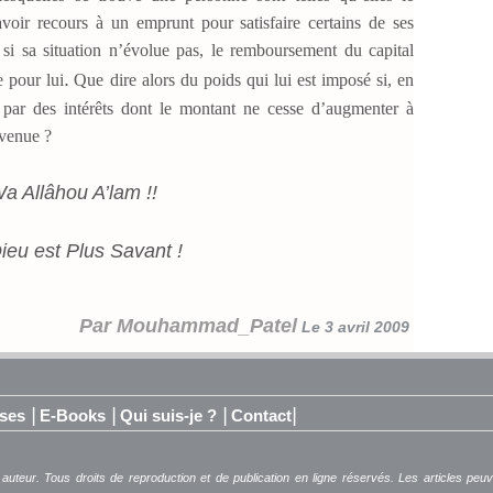
oir recours à un emprunt pour satisfaire certains de ses
, si sa situation n’évolue pas, le remboursement du capital
.
e pour lui
Que dire alors du poids qui lui est imposé si, en
 par des intérêts dont le montant ne cesse d’augmenter à
venue ?
a Allâhou A’lam !!
ieu est Plus Savant !
Par Mouhammad_Patel
Le 3 avril 2009
|
|
|
|
ses
E-Books
Qui suis-je ?
Contact
 auteur. Tous droits de reproduction et de publication en ligne réservés. Les articles pe