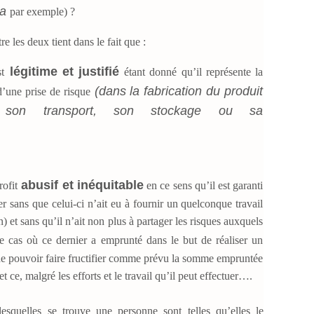
ha
par exemple) ?
e les deux tient dans le fait que :
légitime et justifié
t
étant donné qu’il représente la
(dans la fabrication du produit
d’une prise de risque
, son transport, son stockage ou sa
abusif et inéquitable
rofit
en ce sens qu’il est garanti
er sans que celui-ci n’ait eu à fournir un quelconque travail
et sans qu’il n’ait non plus à partager les risques auxquels
e cas où ce dernier a emprunté dans le but de réaliser un
n de pouvoir faire fructifier comme prévu la somme empruntée
et ce, malgré les efforts et le travail qu’il peut effectuer….
esquelles se trouve une personne sont telles qu’elles le