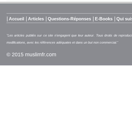
|
|
|
|
|
Accueil
Articles
Questions-Réponses
E-Books
Qui sui
"Les articles publiés sur ce site n'engagent que leur auteur. Tous droits de reproduc
modifications, avec les références adéquates et dans un but non commercial."
© 2015 muslimfr.com