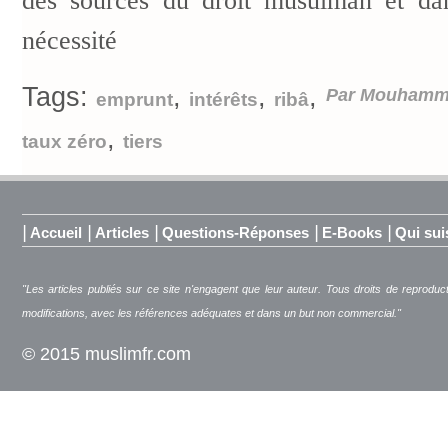
des sources du droit musulman et dan
nécessité
Tags:
,
,
,
Par Mouhamm
emprunt
intérêts
ribâ
,
taux zéro
tiers
|
|
|
|
|
Accueil
Articles
Questions-Réponses
E-Books
Qui sui
"Les articles publiés sur ce site n'engagent que leur auteur. Tous droits de reproduc
modifications, avec les références adéquates et dans un but non commercial."
© 2015 muslimfr.com