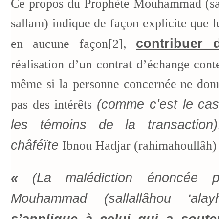
Ce propos du Prophète Mouhammad (sal
sallam) indique de façon explicite que 
contribuer 
en aucune façon[2],
réalisation d’un contrat d’échange con
même si la personne concernée ne donn
(comme c’est le cas
pas des intérêts
les témoins de la transaction)
châféïte
Ibnou Hadjar (rahimahoullâh) é
«
(La malédiction énoncée 
Mouhammad (sallallâhou ‘ala
s’applique à celui qui a sout